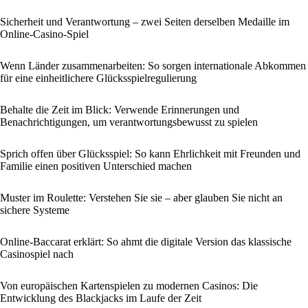
Sicherheit und Verantwortung – zwei Seiten derselben Medaille im
Online-Casino-Spiel
Wenn Länder zusammenarbeiten: So sorgen internationale Abkommen
für eine einheitlichere Glücksspielregulierung
Behalte die Zeit im Blick: Verwende Erinnerungen und
Benachrichtigungen, um verantwortungsbewusst zu spielen
Sprich offen über Glücksspiel: So kann Ehrlichkeit mit Freunden und
Familie einen positiven Unterschied machen
Muster im Roulette: Verstehen Sie sie – aber glauben Sie nicht an
sichere Systeme
Online-Baccarat erklärt: So ahmt die digitale Version das klassische
Casinospiel nach
Von europäischen Kartenspielen zu modernen Casinos: Die
Entwicklung des Blackjacks im Laufe der Zeit