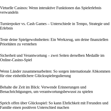
Virtuelle Casinos: Wenn interaktive Funktionen das Spielerlebnis
verwandeln
Turnierpoker vs. Cash Games – Unterschiede in Tempo, Strategie und
Erlebnis
Teste deine Spielgewohnheiten: Ein Werkzeug, um deine finanziellen
Prioritäten zu verstehen
Sicherheit und Verantwortung – zwei Seiten derselben Medaille im
Online-Casino-Spiel
Wenn Länder zusammenarbeiten: So sorgen internationale Abkommen
für eine einheitlichere Glücksspielregulierung
Behalte die Zeit im Blick: Verwende Erinnerungen und
Benachrichtigungen, um verantwortungsbewusst zu spielen
Sprich offen über Glücksspiel: So kann Ehrlichkeit mit Freunden und
Familie einen positiven Unterschied machen