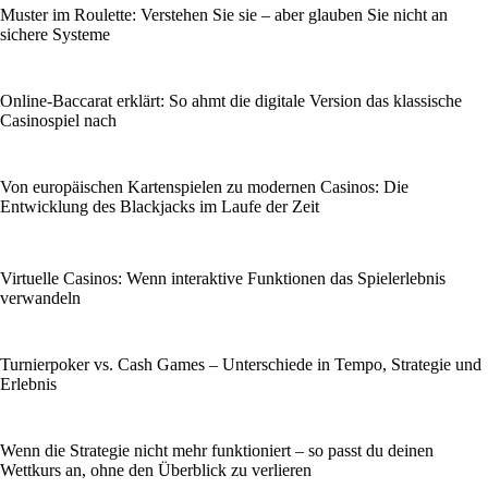
Muster im Roulette: Verstehen Sie sie – aber glauben Sie nicht an
sichere Systeme
Online-Baccarat erklärt: So ahmt die digitale Version das klassische
Casinospiel nach
Von europäischen Kartenspielen zu modernen Casinos: Die
Entwicklung des Blackjacks im Laufe der Zeit
Virtuelle Casinos: Wenn interaktive Funktionen das Spielerlebnis
verwandeln
Turnierpoker vs. Cash Games – Unterschiede in Tempo, Strategie und
Erlebnis
Wenn die Strategie nicht mehr funktioniert – so passt du deinen
Wettkurs an, ohne den Überblick zu verlieren