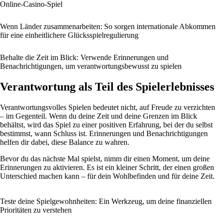
Online-Casino-Spiel
Wenn Länder zusammenarbeiten: So sorgen internationale Abkommen
für eine einheitlichere Glücksspielregulierung
Behalte die Zeit im Blick: Verwende Erinnerungen und
Benachrichtigungen, um verantwortungsbewusst zu spielen
Verantwortung als Teil des Spielerlebnisses
Verantwortungsvolles Spielen bedeutet nicht, auf Freude zu verzichten
– im Gegenteil. Wenn du deine Zeit und deine Grenzen im Blick
behältst, wird das Spiel zu einer positiven Erfahrung, bei der du selbst
bestimmst, wann Schluss ist. Erinnerungen und Benachrichtigungen
helfen dir dabei, diese Balance zu wahren.
Bevor du das nächste Mal spielst, nimm dir einen Moment, um deine
Erinnerungen zu aktivieren. Es ist ein kleiner Schritt, der einen großen
Unterschied machen kann – für dein Wohlbefinden und für deine Zeit.
Teste deine Spielgewohnheiten: Ein Werkzeug, um deine finanziellen
Prioritäten zu verstehen