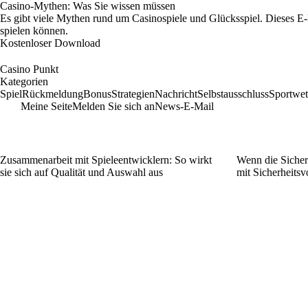
Casino-Mythen: Was Sie wissen müssen
Es gibt viele Mythen rund um Casinospiele und Glücksspiel. Dieses E-
spielen können.
Kostenloser Download
Casino Punkt
Kategorien
Spiel
Rückmeldung
Bonus
Strategien
Nachricht
Selbstausschluss
Sportwet
Meine Seite
Melden Sie sich an
News-E-Mail
Zusammenarbeit mit Spieleentwicklern: So wirkt
Wenn die Sicher
sie sich auf Qualität und Auswahl aus
mit Sicherheitsv