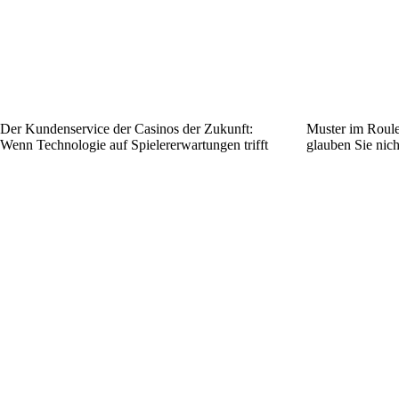
Der Kundenservice der Casinos der Zukunft:
Muster im Roulet
Wenn Technologie auf Spielererwartungen trifft
glauben Sie nich