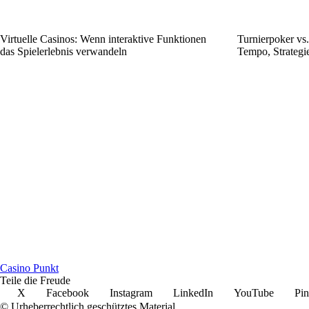
Virtuelle Casinos: Wenn interaktive Funktionen
Turnierpoker vs
das Spielerlebnis verwandeln
Tempo, Strategi
Casino Punkt
Teile die Freude
X
Facebook
Instagram
LinkedIn
YouTube
Pin
© Urheberrechtlich geschütztes Material.