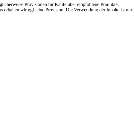
öglicherweise Provisionen für Käufe über empfohlene Produkte.
 erhalten wir ggf. eine Provision. Die Verwendung der Inhalte ist nur 