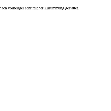
nach vorheriger schriftlicher Zustimmung gestattet.