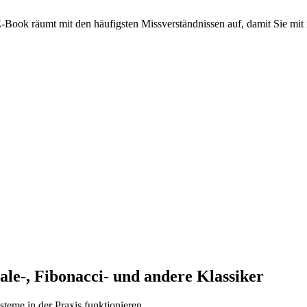
-Book räumt mit den häufigsten Missverständnissen auf, damit Sie mit 
ale-, Fibonacci- und andere Klassiker
teme in der Praxis funktionieren