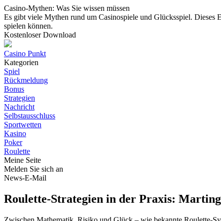
Casino-Mythen: Was Sie wissen müssen
Es gibt viele Mythen rund um Casinospiele und Glücksspiel. Dieses E
spielen können.
Kostenloser Download
Casino Punkt
Kategorien
Spiel
Rückmeldung
Bonus
Strategien
Nachricht
Selbstausschluss
Sportwetten
Kasino
Poker
Roulette
Meine Seite
Melden Sie sich an
News-E-Mail
Roulette-Strategien in der Praxis: Marting
Zwischen Mathematik, Risiko und Glück – wie bekannte Roulette-Sys