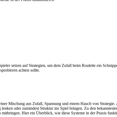
ieler setzen auf Strategien, um dem Zufall beim Roulette ein Schnippc
probieren achten sollte.
it seiner Mischung aus Zufall, Spannung und einem Hauch von Strategie
 lenken oder zumindest Struktur ins Spiel bringen. Zu den bekanntesten
ko mitbringen. Hier ein Überblick, wie diese Systeme in der Praxis funk