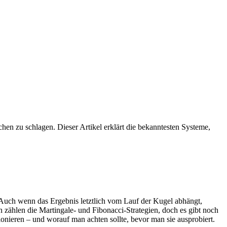
hen zu schlagen. Dieser Artikel erklärt die bekanntesten Systeme,
. Auch wenn das Ergebnis letztlich vom Lauf der Kugel abhängt,
 zählen die Martingale- und Fibonacci-Strategien, doch es gibt noch
tionieren – und worauf man achten sollte, bevor man sie ausprobiert.