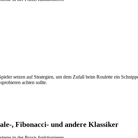
ieler setzen auf Strategien, um dem Zufall beim Roulette ein Schnippc
probieren achten sollte.
ale-, Fibonacci- und andere Klassiker
teme in der Praxis funktionieren