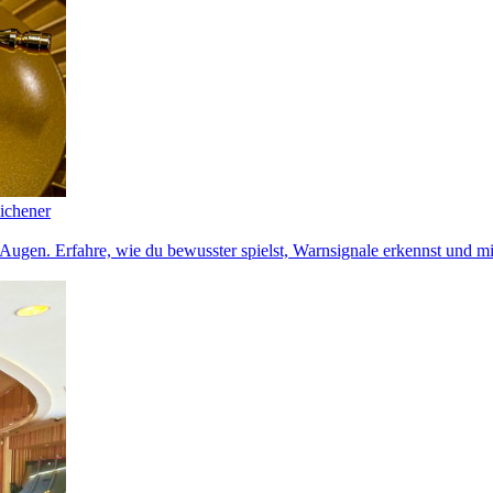
ichener
Augen. Erfahre, wie du bewusster spielst, Warnsignale erkennst und m