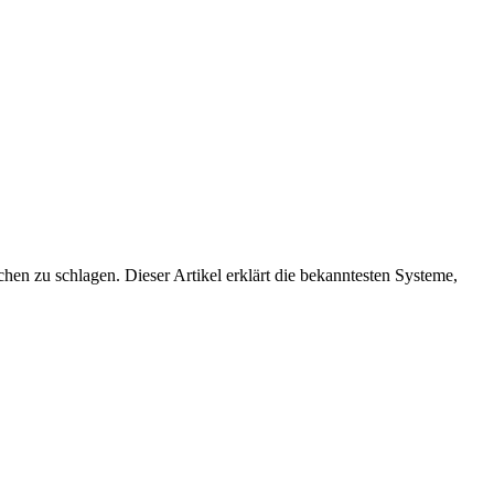
hen zu schlagen. Dieser Artikel erklärt die bekanntesten Systeme,