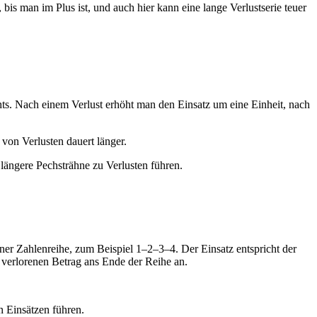
is man im Plus ist, und auch hier kann eine lange Verlustserie teuer
s. Nach einem Verlust erhöht man den Einsatz um eine Einheit, nach
 von Verlusten dauert länger.
längere Pechsträhne zu Verlusten führen.
ner Zahlenreihe, zum Beispiel 1–2–3–4. Der Einsatz entspricht der
 verlorenen Betrag ans Ende der Reihe an.
n Einsätzen führen.