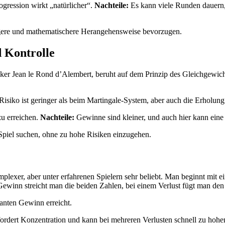
ogression wirkt „natürlicher“.
Nachteile:
Es kann viele Runden dauern, b
ldigere und mathematischere Herangehensweise bevorzugen.
 Kontrolle
r Jean le Rond d’Alembert, beruht auf dem Prinzip des Gleichgewicht
Risiko ist geringer als beim Martingale-System, aber auch die Erholung
zu erreichen.
Nachteile:
Gewinne sind kleiner, und auch hier kann eine 
m Spiel suchen, ohne zu hohe Risiken einzugehen.
exer, aber unter erfahrenen Spielern sehr beliebt. Man beginnt mit ei
 Gewinn streicht man die beiden Zahlen, bei einem Verlust fügt man den
lanten Gewinn erreicht.
ordert Konzentration und kann bei mehreren Verlusten schnell zu hohe