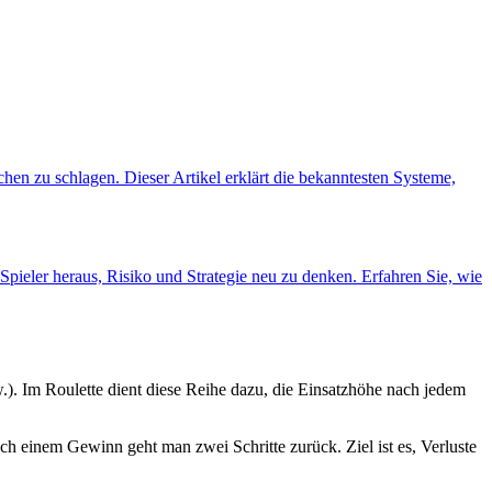
hen zu schlagen. Dieser Artikel erklärt die bekanntesten Systeme,
Spieler heraus, Risiko und Strategie neu zu denken. Erfahren Sie, wie
sw.). Im Roulette dient diese Reihe dazu, die Einsatzhöhe nach jedem
ch einem Gewinn geht man zwei Schritte zurück. Ziel ist es, Verluste