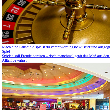
Mach eine Pause: So spielst du verantwortungsbewusster und ausgegl
Spiel
Spielen soll Freude bereiten – doch manchmal gerät das Maß aus den 
Alltag bewahrst.