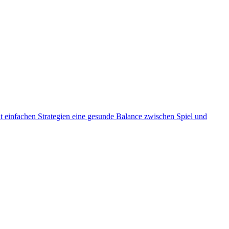
it einfachen Strategien eine gesunde Balance zwischen Spiel und