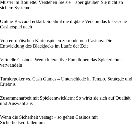
Muster im Roulette: Verstehen Sie sie – aber glauben Sie nicht an
sichere Systeme
Online-Baccarat erklärt: So ahmt die digitale Version das klassische
Casinospiel nach
Von europäischen Kartenspielen zu modernen Casinos: Die
Entwicklung des Blackjacks im Laufe der Zeit
Virtuelle Casinos: Wenn interaktive Funktionen das Spielerlebnis
verwandeln
Turnierpoker vs. Cash Games – Unterschiede in Tempo, Strategie und
Erlebnis
Zusammenarbeit mit Spieleentwicklern: So wirkt sie sich auf Qualität
und Auswahl aus
Wenn die Sicherheit versagt – so gehen Casinos mit
Sicherheitsvorfällen um