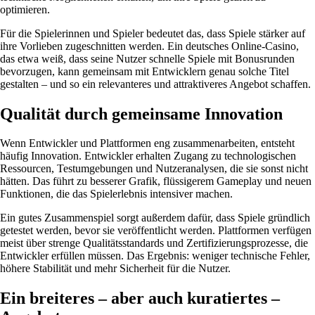
optimieren.
Für die Spielerinnen und Spieler bedeutet das, dass Spiele stärker auf
ihre Vorlieben zugeschnitten werden. Ein deutsches Online-Casino,
das etwa weiß, dass seine Nutzer schnelle Spiele mit Bonusrunden
bevorzugen, kann gemeinsam mit Entwicklern genau solche Titel
gestalten – und so ein relevanteres und attraktiveres Angebot schaffen.
Qualität durch gemeinsame Innovation
Wenn Entwickler und Plattformen eng zusammenarbeiten, entsteht
häufig Innovation. Entwickler erhalten Zugang zu technologischen
Ressourcen, Testumgebungen und Nutzeranalysen, die sie sonst nicht
hätten. Das führt zu besserer Grafik, flüssigerem Gameplay und neuen
Funktionen, die das Spielerlebnis intensiver machen.
Ein gutes Zusammenspiel sorgt außerdem dafür, dass Spiele gründlich
getestet werden, bevor sie veröffentlicht werden. Plattformen verfügen
meist über strenge Qualitätsstandards und Zertifizierungsprozesse, die
Entwickler erfüllen müssen. Das Ergebnis: weniger technische Fehler,
höhere Stabilität und mehr Sicherheit für die Nutzer.
Ein breiteres – aber auch kuratiertes –