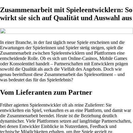
Zusammenarbeit mit Spieleentwicklern: So
wirkt sie sich auf Qualität und Auswahl aus
In einer Branche, in der fast täglich neue Spiele erscheinen und die
Erwartungen der Spielerinnen und Spieler stetig steigen, spielt die
Zusammenarbeit zwischen Spieleentwicklern und Plattformen eine
entscheidende Rolle. Ob es sich um Online-Casinos, Mobile Games
oder Konsolentitel handelt – Partnerschaften mit Entwicklern prägen
sowohl die Qualität als auch die Vielfalt des Angebots. Doch wie
genau beeinflusst diese Zusammenarbeit das Spielesortiment – und
was bedeutet das für das Spielerlebnis?
Vom Lieferanten zum Partner
Früher agierten Spieleentwickler oft als reine Zulieferer: Sie
entwickelten ein Spiel, verkauften es an eine Plattform, und damit war
die Zusammenarbeit beendet. Heute ist die Beziehung deutlich
dynamischer. Viele Plattformen setzen auf langfristige Partnerschaften,
bei denen Entwickler Einblicke in Nutzerdaten, Feedback und
technische Möglichkeiten erhalten, um ihre Spiele gezielt zu