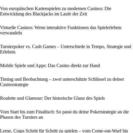
Von europäischen Kartenspielen zu modernen Casinos: Die
Entwicklung des Blackjacks im Laufe der Zeit
Virtuelle Casinos: Wenn interaktive Funktionen das Spielerlebnis
verwandeln
Turnierpoker vs. Cash Games – Unterschiede in Tempo, Strategie und
Erlebnis
Mobile Spiele und Apps: Das Casino direkt zur Hand
Timing und Beobachtung – zwei unterschätzte Schlüssel zu deiner
Casinostrategie
Roulette und Glamour: Der historische Glanz des Spiels
Vom Start bis zum Finaltisch: So passt du deine Pokerstrategie an die
Phasen des Turniers an
Lerne, Craps Schritt für Schritt zu spielen – vom Come-out-Wurf bis