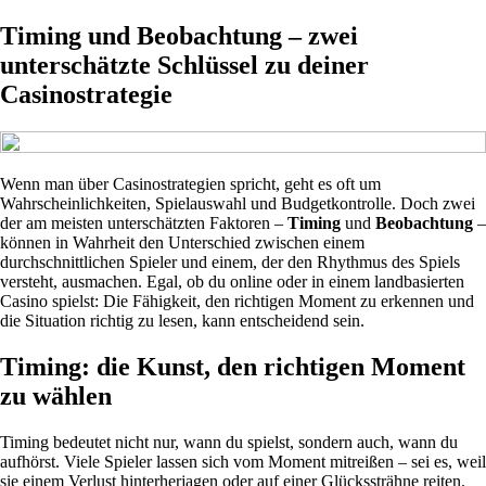
Timing und Beobachtung – zwei
unterschätzte Schlüssel zu deiner
Casinostrategie
Wenn man über Casinostrategien spricht, geht es oft um
Wahrscheinlichkeiten, Spielauswahl und Budgetkontrolle. Doch zwei
der am meisten unterschätzten Faktoren –
Timing
und
Beobachtung
–
können in Wahrheit den Unterschied zwischen einem
durchschnittlichen Spieler und einem, der den Rhythmus des Spiels
versteht, ausmachen. Egal, ob du online oder in einem landbasierten
Casino spielst: Die Fähigkeit, den richtigen Moment zu erkennen und
die Situation richtig zu lesen, kann entscheidend sein.
Timing: die Kunst, den richtigen Moment
zu wählen
Timing bedeutet nicht nur, wann du spielst, sondern auch, wann du
aufhörst. Viele Spieler lassen sich vom Moment mitreißen – sei es, weil
sie einem Verlust hinterherjagen oder auf einer Glückssträhne reiten.