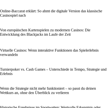
Online-Baccarat erklärt: So ahmt die digitale Version das klassische
Casinospiel nach
Von europäischen Kartenspielen zu modernen Casinos: Die
Entwicklung des Blackjacks im Laufe der Zeit
Virtuelle Casinos: Wenn interaktive Funktionen das Spielerlebnis
verwandeln
Turnierpoker vs. Cash Games – Unterschiede in Tempo, Strategie und
Erlebnis
Wenn die Strategie nicht mehr funktioniert – so passt du deinen
Wettkurs an, ohne den Überblick zu verlieren
Historische Ergebnisse im Sportwetten: Wertvolle Erkenntnis oder