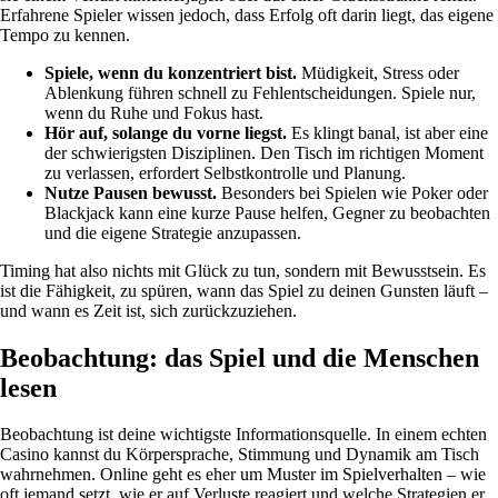
Erfahrene Spieler wissen jedoch, dass Erfolg oft darin liegt, das eigene
Tempo zu kennen.
Spiele, wenn du konzentriert bist.
Müdigkeit, Stress oder
Ablenkung führen schnell zu Fehlentscheidungen. Spiele nur,
wenn du Ruhe und Fokus hast.
Hör auf, solange du vorne liegst.
Es klingt banal, ist aber eine
der schwierigsten Disziplinen. Den Tisch im richtigen Moment
zu verlassen, erfordert Selbstkontrolle und Planung.
Nutze Pausen bewusst.
Besonders bei Spielen wie Poker oder
Blackjack kann eine kurze Pause helfen, Gegner zu beobachten
und die eigene Strategie anzupassen.
Timing hat also nichts mit Glück zu tun, sondern mit Bewusstsein. Es
ist die Fähigkeit, zu spüren, wann das Spiel zu deinen Gunsten läuft –
und wann es Zeit ist, sich zurückzuziehen.
Beobachtung: das Spiel und die Menschen
lesen
Beobachtung ist deine wichtigste Informationsquelle. In einem echten
Casino kannst du Körpersprache, Stimmung und Dynamik am Tisch
wahrnehmen. Online geht es eher um Muster im Spielverhalten – wie
oft jemand setzt, wie er auf Verluste reagiert und welche Strategien er